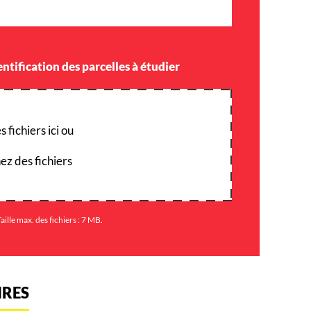
entification des parcelles à étudier
 fichiers ici ou
ez des fichiers
Taille max. des fichiers : 7 MB.
IRES