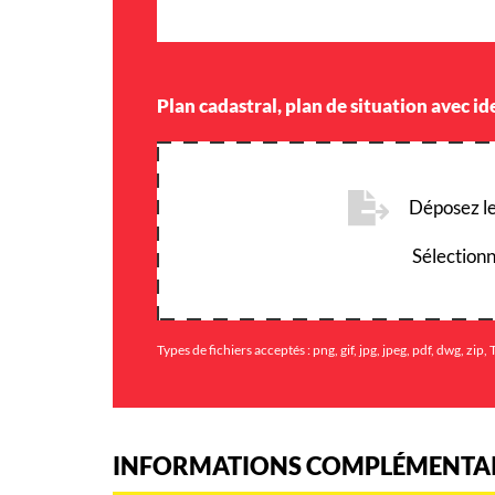
Plan cadastral, plan de situation avec id
Déposez les
Sélectionn
Types de fichiers acceptés : png, gif, jpg, jpeg, pdf, dwg, zip, 
INFORMATIONS COMPLÉMENTA