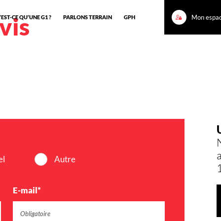
vis
Mon espa
EST-CE QU’UNE G1 ?
PARLONS TERRAIN
GPH
el
Autre
E-mail*