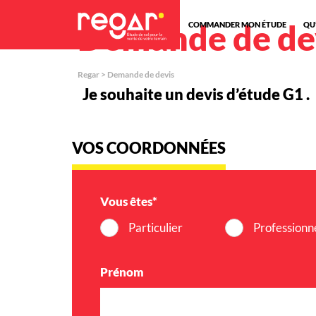
Demande de de
COMMANDER MON ÉTUDE
QU’
Regar
>
Demande de devis
Je souhaite un devis d’étude G1 .
VOS COORDONNÉES
Vous êtes*
Particulier
Professionn
Prénom