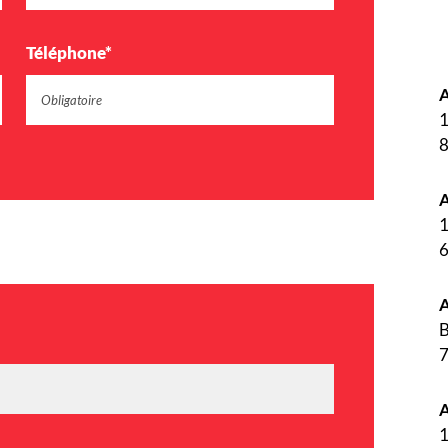
Téléphone*
1
A
1
A
B
A
1