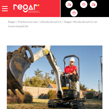
L'étude de sol G1
Regar
>
Parlons terrain
>
L'étude de sol G1
> Regar, l’étude de sol G1 en
toute simplicité